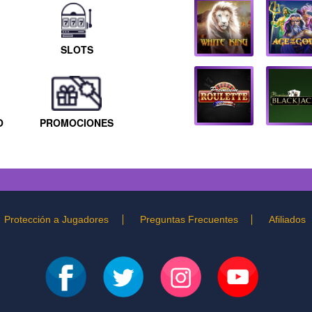
SLOTS
O
PROMOCIONES
TUS TICKETS
PRÓXIMO SORTEO
clic aquí
Protección a Jugadores
Preguntas Frecuentes
Afiliados