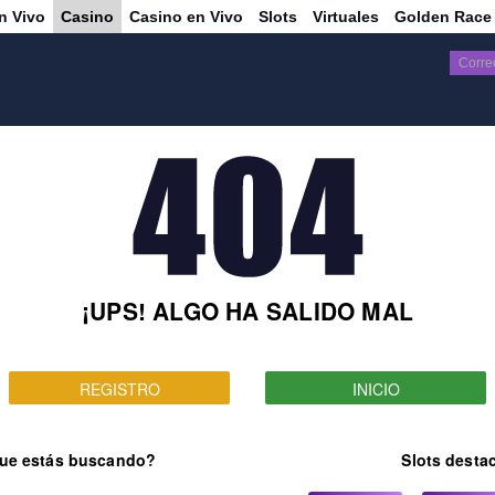
n Vivo
Casino
Casino en Vivo
Slots
Virtuales
Golden Race
¡UPS! ALGO HA SALIDO MAL
REGISTRO
INICIO
que estás buscando?
Slots desta