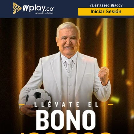
Ya estas registrado?
Iniciar Sesión