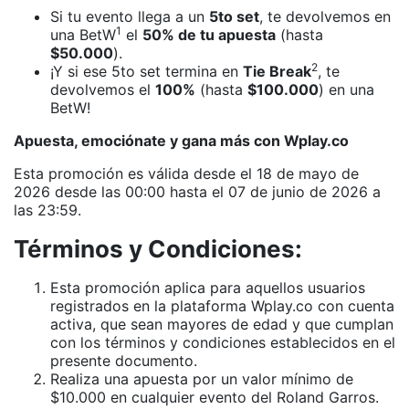
Si tu evento llega a un
5to set
, te devolvemos en
1
una BetW
el
50% de tu apuesta
(hasta
$50.000
).
2
¡Y si ese 5to set termina en
Tie Break
, te
devolvemos el
100%
(hasta
$100.000
) en una
BetW!
Apuesta, emociónate y gana más con Wplay.co
Esta promoción es válida desde el 18 de mayo de
2026 desde las 00:00 hasta el 07 de junio de 2026 a
las 23:59.
Términos y Condiciones:
Esta promoción aplica para aquellos usuarios
registrados en la plataforma Wplay.co con cuenta
activa, que sean mayores de edad y que cumplan
con los términos y condiciones establecidos en el
presente documento.
Realiza una apuesta por un valor mínimo de
$10.000 en cualquier evento del Roland Garros.