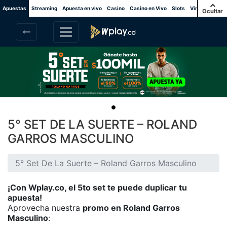
Apuestas
Streaming
Apuesta en vivo
Casino
Casino en Vivo
Slots
Virtuales
Gol
Ocultar
5° SET DE LA SUERTE – ROLAND
GARROS MASCULINO
5° Set De La Suerte – Roland Garros Masculino
¡Con Wplay.co, el 5to set te puede duplicar tu
apuesta!
Aprovecha nuestra
promo en Roland Garros
Masculino
: