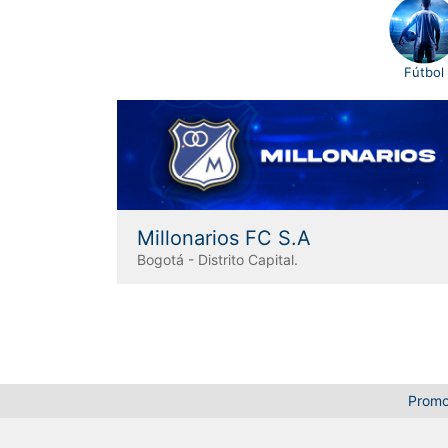
Fútbol
Millonarios FC S.A
Bogotá - Distrito Capital.
Promo