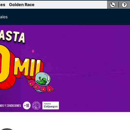
les
Golden Race
iales