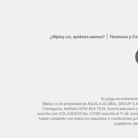
¿Wplay.co, quiénes somos?
Términos y Co
El juego es entreteni
Wplay.co es propiedad de AQUILA GLOBAL GROUP S.A.S, s
Colseguros, teléfono (574) 604 7016. Autorizada para 
suscrito con COLJUEGOS No. C2182 suscrito el 11 de Junio d
haber cumplido con todos los requisitos y condiciones jurí
jugadores, de