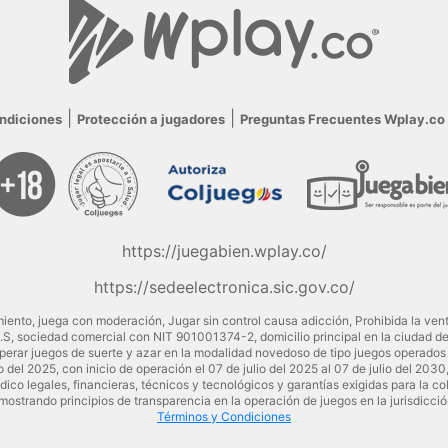
ndiciones
Protección a jugadores
Preguntas Frecuentes Wplay.co
https://juegabien.wplay.co/
https://sedeelectronica.sic.gov.co/
miento, juega con moderación, Jugar sin control causa adicción, Prohibida la ve
ociedad comercial con NIT 901001374-2, domicilio principal en la ciudad de Me
operar juegos de suerte y azar en la modalidad novedoso de tipo juegos operados
el 2025, con inicio de operación el 07 de julio del 2025 al 07 de julio del 2030
dico legales, financieras, técnicos y tecnológicos y garantías exigidas para la 
mostrando principios de transparencia en la operación de juegos en la jurisdicci
Términos y Condiciones