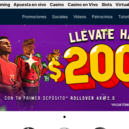
aming
Apuesta en vivo
Casino
Casino en Vivo
Slots
Virtua
Promociones
Sociales
Videos
Patrocinios
Tutor