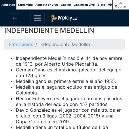
Apuestas
Streaming
Apuesta en vivo
Casino
Casino en Vivo
Slots
Virtuales
Gol
Ocultar
INDEPENDIENTE MEDELLÍN
Patrocinios
Independiente Medellín
Independiente Medellín nació el 14 de noviembre
de 1913, por Alberto Uribe Piedrahíta.
German Cano es el máximo goleador del equipo
con 129 goles.
Medellín ganó su primera estrella el año 1955.
Medellín es el segundo equipo más antiguo de
Colombia.
Héctor Echeverri es el jugador con más partidos
en la historia del equipo con 457 partidos.
David González es el jugador con más títulos en
el club, con 3 ligas (2002, 2004, 2016) y una
Copa Colombia en 2019
Medellín tiene un total de 6 títulos de Liga