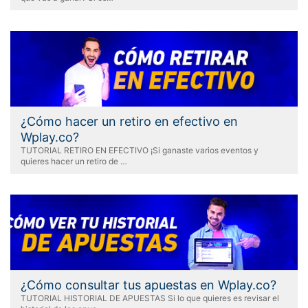
¿Cómo hacer un retiro en efectivo en
Wplay.co?
TUTORIAL RETIRO EN EFECTIVO ¡Si ganaste varios eventos y
quieres hacer un retiro de …
¿Cómo consultar tus apuestas en Wplay.co?
TUTORIAL HISTORIAL DE APUESTAS Si lo que quieres es revisar el