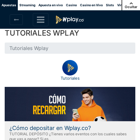
Apuestas
Streaming
Apuesta en vivo
Casino
Casino en Vivo
Slots
Virtuales
Gol
Ocultar
TUTORIALES WPLAY
Tutoriales Wplay
Tutoriales
¿Cómo depositar en Wplay.co?
TUTORIAL DEPÓSITO ¿Tienes varios eventos con los cuales sabes
que vas a ganar? Si es…