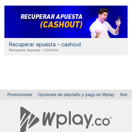
Recuperar apuesta – cashout
Recuperar Apuesta - CahsOut
Promociones
Opciones de depósito y pago en Wplay
Notici