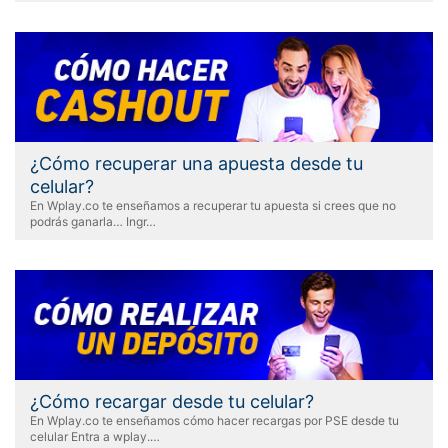
¿Cómo recuperar una apuesta desde tu
celular?
En Wplay.co te enseñamos a recuperar tu apuesta si crees que no
podrás ganarla… Ingr…
¿Cómo recargar desde tu celular?
En Wplay.co te enseñamos cómo hacer recargas por PSE desde tu
celular Entra a wplay.…