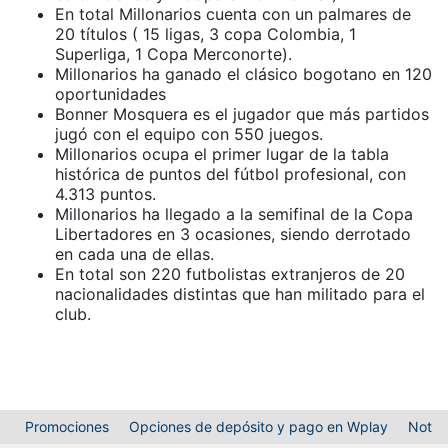
En total Millonarios cuenta con un palmares de
20 títulos ( 15 ligas, 3 copa Colombia, 1
Superliga, 1 Copa Merconorte).
Millonarios ha ganado el clásico bogotano en 120
oportunidades
Bonner Mosquera es el jugador que más partidos
jugó con el equipo con 550 juegos.
Millonarios ocupa el primer lugar de la tabla
histórica de puntos del fútbol profesional, con
4.313 puntos.
Millonarios ha llegado a la semifinal de la Copa
Libertadores en 3 ocasiones, siendo derrotado
en cada una de ellas.
En total son 220 futbolistas extranjeros de 20
nacionalidades distintas que han militado para el
club.
Promociones
Opciones de depósito y pago en Wplay
Notici