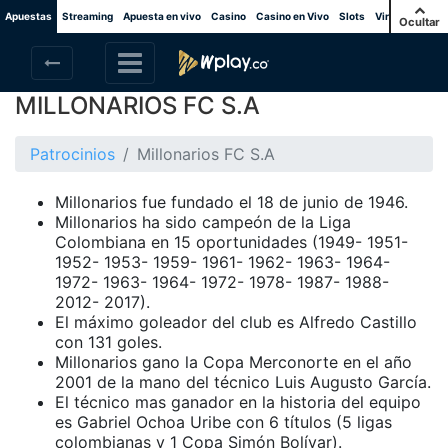
Apuestas
Streaming
Apuesta en vivo
Casino
Casino en Vivo
Slots
Virtuales
Gol
Ocultar
MILLONARIOS FC S.A
Patrocinios
Millonarios FC S.A
Millonarios fue fundado el 18 de junio de 1946.
Millonarios ha sido campeón de la Liga
Colombiana en 15 oportunidades (1949- 1951-
1952- 1953- 1959- 1961- 1962- 1963- 1964-
1972- 1963- 1964- 1972- 1978- 1987- 1988-
2012- 2017).
El máximo goleador del club es Alfredo Castillo
con 131 goles.
Millonarios gano la Copa Merconorte en el año
2001 de la mano del técnico Luis Augusto García.
El técnico mas ganador en la historia del equipo
es Gabriel Ochoa Uribe con 6 títulos (5 ligas
colombianas y 1 Copa Simón Bolívar).