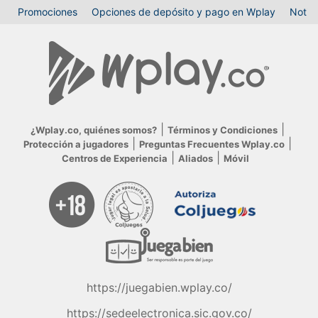
Promociones
Opciones de depósito y pago en Wplay
Notici
¿Wplay.co, quiénes somos?
Términos y Condiciones
Protección a jugadores
Preguntas Frecuentes Wplay.co
Centros de Experiencia
Aliados
Móvil
https://juegabien.wplay.co/
https://sedeelectronica.sic.gov.co/