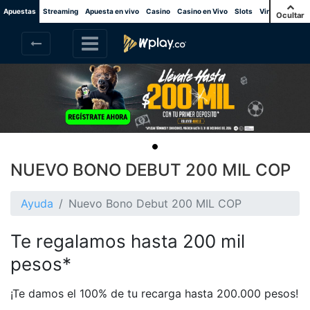
Apuestas
Streaming
Apuesta en vivo
Casino
Casino en Vivo
Slots
Virtuales
Gol
Ocultar
NUEVO BONO DEBUT 200 MIL COP
Ayuda
Nuevo Bono Debut 200 MIL COP
Te regalamos hasta 200 mil
pesos*
¡Te damos el 100% de tu recarga hasta 200.000 pesos!