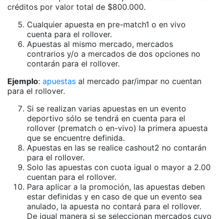
créditos por valor total de $800.000.
Cualquier apuesta en pre-match1 o en vivo
cuenta para el rollover.
Apuestas al mismo mercado, mercados
contrarios y/o a mercados de dos opciones no
contarán para el rollover.
Ejemplo
:
apuestas
al mercado par/impar no cuentan
para el rollover.
Si se realizan varias apuestas en un evento
deportivo sólo se tendrá en cuenta para el
rollover (prematch o en-vivo) la primera apuesta
que se encuentre definida.
Apuestas en las se realice cashout2 no contarán
para el rollover.
Solo las apuestas con cuota igual o mayor a 2.00
cuentan para el rollover.
Para aplicar a la promoción, las apuestas deben
estar definidas y en caso de que un evento sea
anulado, la apuesta no contará para el rollover.
De igual manera si se seleccionan mercados cuyo