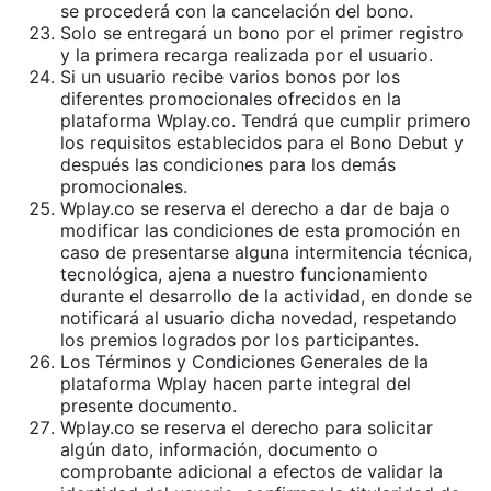
se procederá con la cancelación del bono.
Solo se entregará un bono por el primer registro
y la primera recarga realizada por el usuario.
Si un usuario recibe varios bonos por los
diferentes promocionales ofrecidos en la
plataforma Wplay.co. Tendrá que cumplir primero
los requisitos establecidos para el Bono Debut y
después las condiciones para los demás
promocionales.
Wplay.co se reserva el derecho a dar de baja o
modificar las condiciones de esta promoción en
caso de presentarse alguna intermitencia técnica,
tecnológica, ajena a nuestro funcionamiento
durante el desarrollo de la actividad, en donde se
notificará al usuario dicha novedad, respetando
los premios logrados por los participantes.
Los Términos y Condiciones Generales de la
plataforma Wplay hacen parte integral del
presente documento.
Wplay.co se reserva el derecho para solicitar
algún dato, información, documento o
comprobante adicional a efectos de validar la