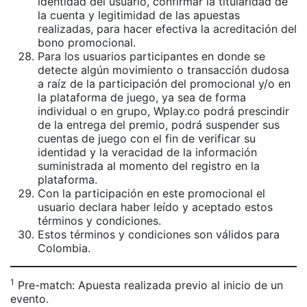
identidad del usuario, confirmar la titularidad de
la cuenta y legitimidad de las apuestas
realizadas, para hacer efectiva la acreditación del
bono promocional.
Para los usuarios participantes en donde se
detecte algún movimiento o transacción dudosa
a raíz de la participación del promocional y/o en
la plataforma de juego, ya sea de forma
individual o en grupo, Wplay.co podrá prescindir
de la entrega del premio, podrá suspender sus
cuentas de juego con el fin de verificar su
identidad y la veracidad de la información
suministrada al momento del registro en la
plataforma.
Con la participación en este promocional el
usuario declara haber leído y aceptado estos
términos y condiciones.
Estos términos y condiciones son válidos para
Colombia.
1
Pre-match: Apuesta realizada previo al inicio de un
evento.