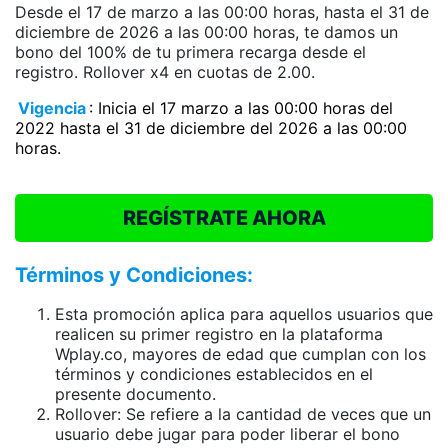
Desde el 17 de marzo a las 00:00 horas, hasta el 31 de
diciembre de 2026 a las 00:00 horas, te damos un
bono del 100% de tu primera recarga desde el
registro. Rollover x4 en cuotas de 2.00.
Vigencia
: Inicia el 17 marzo a las 00:00 horas del
2022 hasta el 31 de diciembre del 2026 a las 00:00
horas.
REGÍSTRATE AHORA
Términos y Condiciones:
Esta promoción aplica para aquellos usuarios que
realicen su primer registro en la plataforma
Wplay.co, mayores de edad que cumplan con los
términos y condiciones establecidos en el
presente documento.
Rollover: Se refiere a la cantidad de veces que un
usuario debe jugar para poder liberar el bono