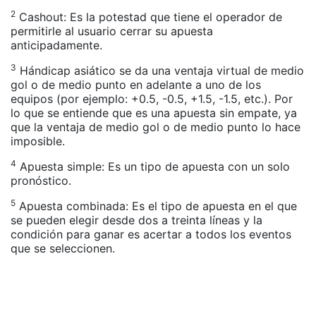
2
Cashout: Es la potestad que tiene el operador de
permitirle al usuario cerrar su apuesta
anticipadamente.
3
Hándicap asiático se da una ventaja virtual de medio
gol o de medio punto en adelante a uno de los
equipos (por ejemplo: +0.5, -0.5, +1.5, -1.5, etc.). Por
lo que se entiende que es una apuesta sin empate, ya
que la ventaja de medio gol o de medio punto lo hace
imposible.
4
Apuesta simple: Es un tipo de apuesta con un solo
pronóstico.
5
Apuesta combinada: Es el tipo de apuesta en el que
se pueden elegir desde dos a treinta líneas y la
condición para ganar es acertar a todos los eventos
que se seleccionen.