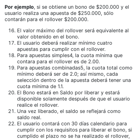
Por ejemplo
, si se obtiene un bono de $200.000 y el
usuario realiza una apuesta de $250.000, sólo
contarán para el rollover $200.000.
El valor máximo del rollover será equivalente al
valor obtenido en el bono.
El usuario deberá realizar mínimo cuatro
apuestas para cumplir con el rollover.
Para apuestas simples4, la cuota mínima que
contara para el rollover es de 2.00.
Para apuestas combinadas5, la cuota total como
mínimo deberá ser de 2.0; así mismo, cada
selección dentro de la apuesta deberá tener una
cuota mínima de 1.1.
El Bono estará en Saldo por liberar y estará
disponible solamente después de que el usuario
realice el rollover.
Una vez liberado, el saldo se reflejará como
saldo real.
El usuario contará con 30 días calendario para
cumplir con los requisitos para liberar el bono, si
cumplido el plazo no se ha realizado el rollover,