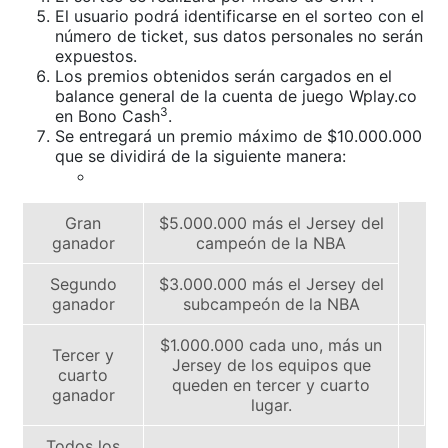
El usuario podrá identificarse en el sorteo con el
número de ticket, sus datos personales no serán
expuestos.
Los premios obtenidos serán cargados en el
balance general de la cuenta de juego Wplay.co
3
en Bono Cash
.
Se entregará un premio máximo de $10.000.000
que se dividirá de la siguiente manera:
Gran
$5.000.000 más el Jersey del
ganador
campeón de la NBA
Segundo
$3.000.000 más el Jersey del
ganador
subcampeón de la NBA
$1.000.000 cada uno, más un
Tercer y
Jersey de los equipos que
cuarto
queden en tercer y cuarto
ganador
lugar.
Todos los