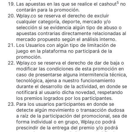
5
Las apuestas en las que se realice el cashout
no
contarán para la promoción.
Wplay.co se reserva el derecho de excluir
cualquier categoría, deporte, mercado y/o
selección si se evidencia algún tipo de abuso o
apuestas contrarias directamente relacionadas al
mercado propuesto según el análisis interno.
Los Usuarios con algún tipo de limitación de
juego en la plataforma no participará de la
promoción.
Wplay.co se reserva el derecho de dar de baja o
modificar las condiciones de esta promoción en
caso de presentarse alguna intermitencia técnica,
tecnológica, ajena a nuestro funcionamiento
durante el desarrollo de la actividad, en donde se
notificará al usuario dicha novedad, respetando
los premios logrados por los participantes.
Para los usuarios participantes en donde se
detecte algún movimiento o transacción dudosa
a raíz de la participación del promocional, sea de
forma individual o en grupo, Wplay.co podrá
prescindir de la entrega del premio y/o podrá