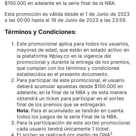
$100.000 en adelante en la serie final de la NBA.
Esta promoción es válida desde el 1 de Junio de 2023
a las 00:00 hasta el 18 de Junio de 2023 a las 23:59.
Términos y Condiciones
:
Este promocional aplica para todos los usuarios,
mayores de edad, que estén en estado activo en
la plataforma Wplay.co en la vigencia del
promocional y durante la entrega de los premios,
que cumplan con los términos y condiciones
establecidos en el presente documento.
Para participar de este promocional, el usuario
deberá acumular apuestas desde $100.000 en
adelante, en la final de la NBA y de esta manera
obtendrá un ticket para participar en el sorteo
final de los premios que se entregarán.
Nota:
Para el acumulado se tendrán en cuenta
todos los juegos de la serie Final de la NBA.
Para la participación de este sorteo promocional
cada usuario tendrá únicamente 1 ticket.
2
El sorteo se realizará por medio de GNA
.